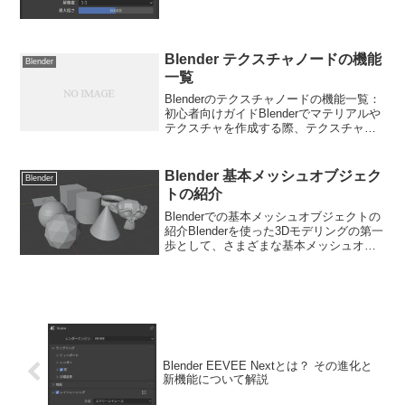
アップデートとして登場しました。
EEVEE Nextでは、視覚...
Blender テクスチャノードの機能
Blender
一覧
Blenderのテクスチャノードの機能一覧：
初心者向けガイドBlenderでマテリアルや
テクスチャを作成する際、テクスチャノ
ードは非常に強力なツールです。この記
事では、Blenderにおけるテクスチャノー
ドの主要な機能をリスト化し、それぞ
Blender 基本メッシュオブジェク
Blender
れ...
トの紹介
Blenderでの基本メッシュオブジェクトの
紹介Blenderを使った3Dモデリングの第一
歩として、さまざまな基本メッシュオブ
ジェクトの特徴と用途について解説しま
す。これらのオブジェクトを理解するこ
とで、より複雑なモデルを作成するため
の土台...
Blender EEVEE Nextとは？ その進化と
新機能について解説