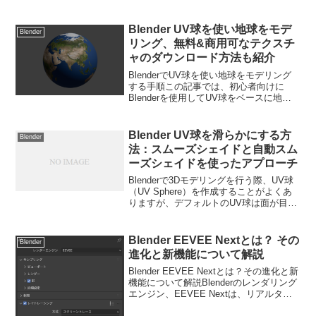
に表現するための強力なツールです。そ
の中でもIOR（屈折率）は、金属、プラ
スチック、ガラスなどの異なる素材をリ
Blender UV球を使い地球をモデ
Blender
アル...
リング、無料&商用可なテクスチ
ャのダウンロード方法も紹介
BlenderでUV球を使い地球をモデリング
する手順この記事では、初心者向けに
Blenderを使用してUV球をベースに地球
をモデリングする手順を紹介します。無
料かつ商用利用可能な地球のテクスチャ
のダウンロード先や、作業中に注意すべ
Blender UV球を滑らかにする方
Blender
きポイント...
法：スムーズシェイドと自動スム
ーズシェイドを使ったアプローチ
Blenderで3Dモデリングを行う際、UV球
（UV Sphere）を作成することがよくあ
りますが、デフォルトのUV球は面が目立
ちがちです。今回は、スムーズシェイド
と自動スムーズシェイドを使ってUV球を
滑らかにする方法を解説します。このテ
Blender EEVEE Nextとは？ その
Blender
ク...
進化と新機能について解説
Blender EEVEE Nextとは？その進化と新
機能について解説Blenderのレンダリング
エンジン、EEVEE Nextは、リアルタイ
ムレンダリングの新しいステージを開く